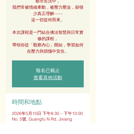
都市生活中，
我們常被情緒牽動，被壓力壓迫，卻很
少真正理解——
這一切從何而來。
本次課程是一門結合佛法智慧與日常實
修的課程，
帶領你從「觀察內心」開始，學習如何
在壓力與煩惱中安住。
報名已截止
查看其他活動
時間和地點
2026年5月10日 下午8:30 – 下午10:00
No. 5號, Guangfu N Rd, Jixiang
Village, Songshan District, Taipei City,
Taiwan 105