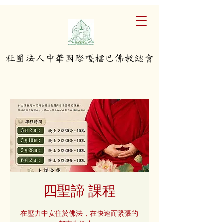
​社團法人中華國際嘎檔巴佛教總會
四聖諦 課程
在壓力中安住於佛法，在快速而緊張的