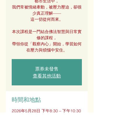
都市生活中，
我們常被情緒牽動，被壓力壓迫，卻很
少真正理解——
這一切從何而來。
本次課程是一門結合佛法智慧與日常實
修的課程，
帶領你從「觀察內心」開始，學習如何
在壓力與煩惱中安住。
票券未發售
查看其他活動
時間和地點
2026年5月28日 下午8:30 – 下午10:30
臺北市松山區光復北路5號