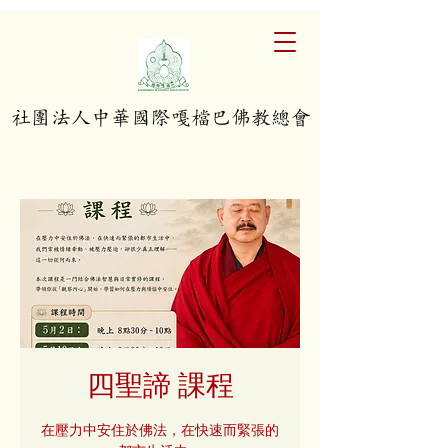
​社團法人中華國際嘎檔巴佛教總會
四聖諦 課程
在壓力中安住於佛法，在快速而緊張的