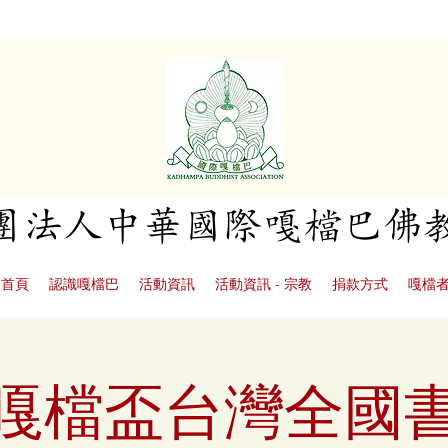
社團法人中華國際嘎檔巴佛
首頁
認識嘎檔巴
活動資訊
活動資訊 - 宗教
捐款方式
嘎檔
3年嘎檔盃台灣全國