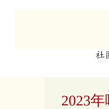
​
202