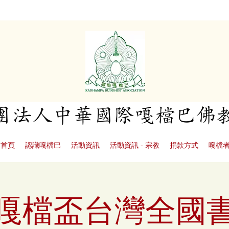
社團法人中華國際嘎檔巴佛
首頁
認識嘎檔巴
活動資訊
活動資訊 - 宗教
捐款方式
嘎檔
3年嘎檔盃台灣全國