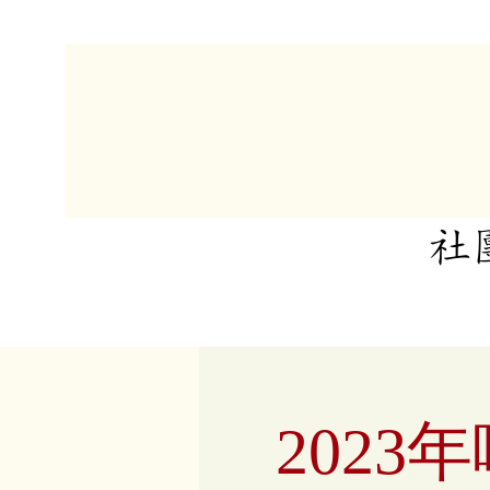
​
202