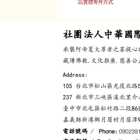
以實體寄件方式
​社團法人中華國
承襲阿帝夏大尊者之菩提心
藏傳佛教.文化推廣.慈善公益
Address:
105 台北市松山區光復北路5
237 新北市三峽區溪北里介壽
臺中市北屯區松竹路二段86號1
嘉義縣新港鄉月眉村月眉潭9
P
hone
0
902391
電話號碼
/
: