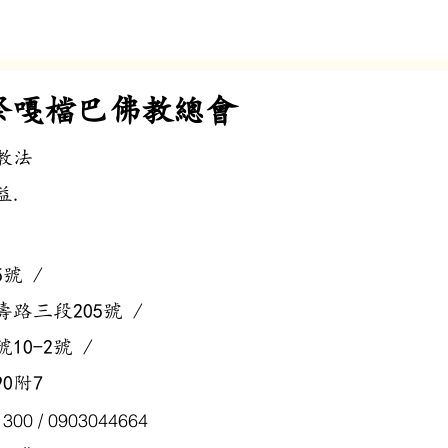
際嘎檔巴佛教總會
教法
.​
號 /
路三段205號 /
0-2號 /
0附7
300 / 0903044664