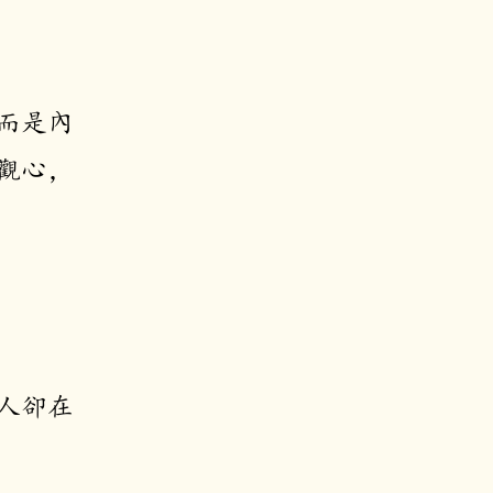
而是內
觀心，
人卻在