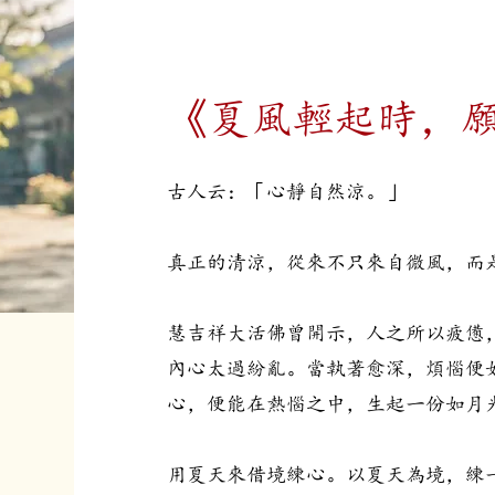
《夏風輕起時，
古人云：「心靜自然涼。」
真正的清涼，從來不只來自微風，而
慧吉祥大活佛曾開示，人之所以疲憊
內心太過紛亂。當執著愈深，煩惱便
心，便能在熱惱之中，生起一份如月
用夏天來借境練心。以夏天為境，練