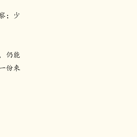
察；少
，仍能
一份來