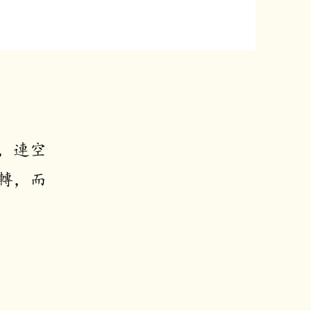
，連空
轉，而