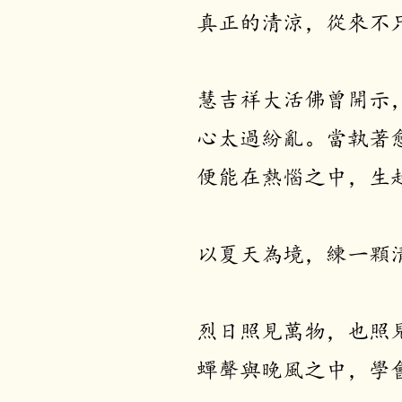
真正的清涼，從來不
慧吉祥大活佛曾開示
心太過紛亂。當執著
便能在熱惱之中，生
​以夏天為境，練一顆清
烈日照見萬物，也照
蟬聲與晚風之中，學