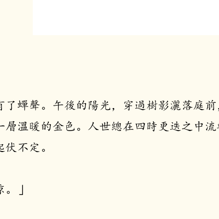
有了蟬聲。午後的陽光，穿過樹影灑落庭前
一層溫暖的金色。人世總在四時更迭之中流
起伏不定。
涼。」