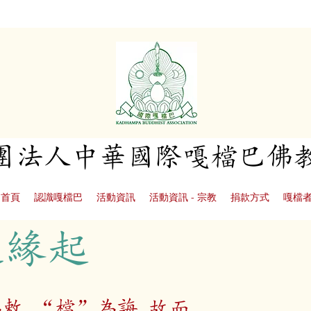
社團法人中華國際嘎檔巴佛
首頁
認識嘎檔巴
活動資訊
活動資訊 - 宗教
捐款方式
嘎檔
之緣起
敕 “檔”為誨,故而