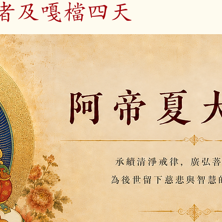
者及嘎檔四天