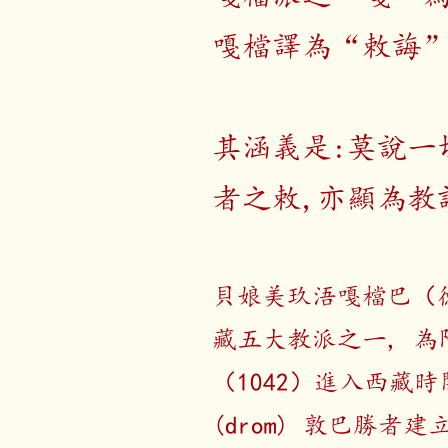
嘎檔譯為“敕誨
其涵義是:莫說一
者之敕,亦顯為教
貝娘美玖浯嘎檔巴（
藏五大教派之一, 
（1042）進入西藏
(drom) 敦巴
勝者建