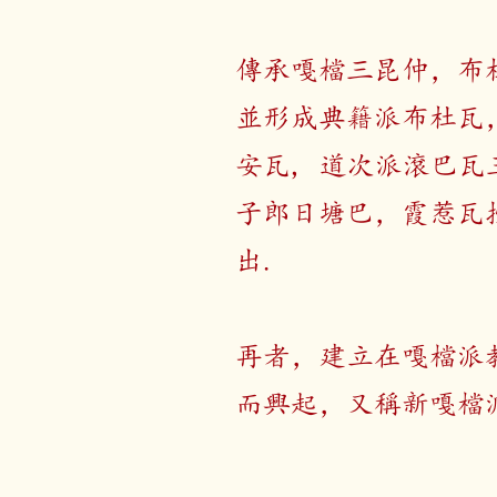
傳承嘎檔三昆仲，布
並形成典籍派布杜瓦
安瓦, 道次派滾巴瓦
子郎日塘巴，霞惹瓦
出.
再者，建立在嘎檔派
而興起，又稱新嘎檔