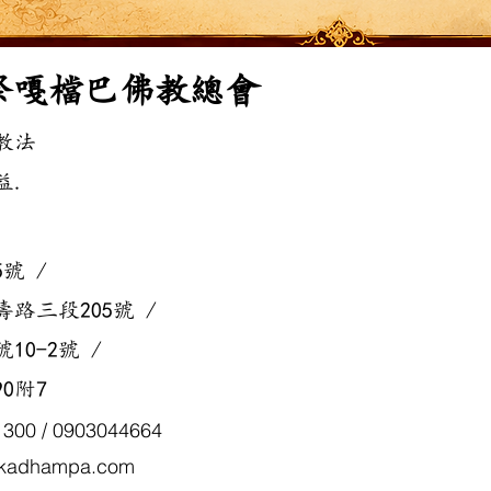
際嘎檔巴佛教總會
教法
.​
號 /
路三段205號 /
0-2號 /
0附7
300 / 0903044664
@kadhampa.com