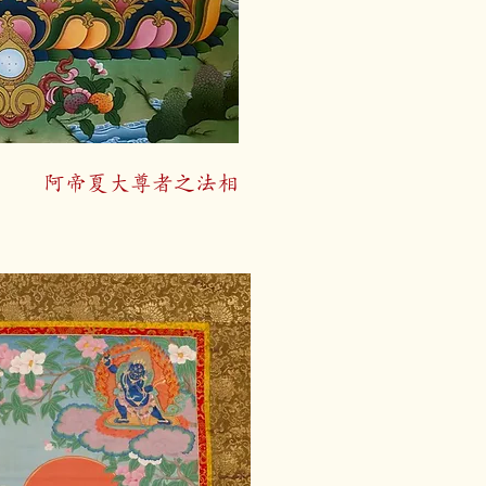
阿
帝夏大尊者之法相