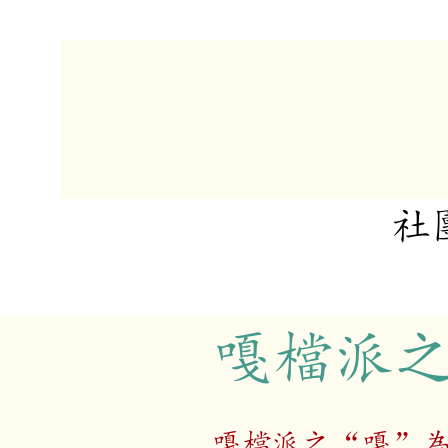
​
嘎檔派
嘎檔派之“嘎”為