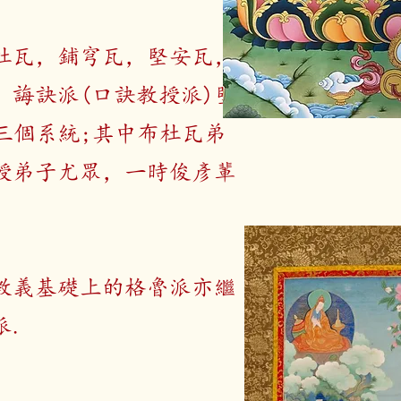
杜瓦，鋪穹瓦，堅安瓦，
，誨訣派
(口訣教授派)堅
三個系統;其中布杜瓦弟
授弟子尤眾，一時俊彥輩
教義基礎上的格魯派亦繼
派.