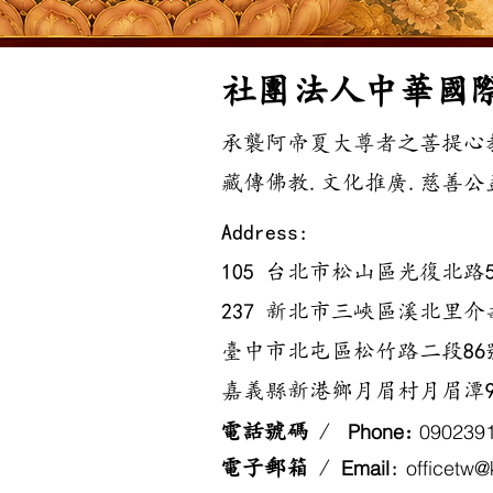
​社團法人中華國
承襲阿帝夏大尊者之菩提心
藏傳佛教.文化推廣.慈善公益
Address:
105 台北市松山區光復北路5
237 新北市三峽區溪北里介壽
臺中市北屯區松竹路二段86號1
嘉義縣新港鄉月眉村月眉潭9
P
hone
0
902391
電話號碼
/
:
Email
officetw
電子郵箱
/
: