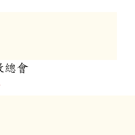
教總會
者