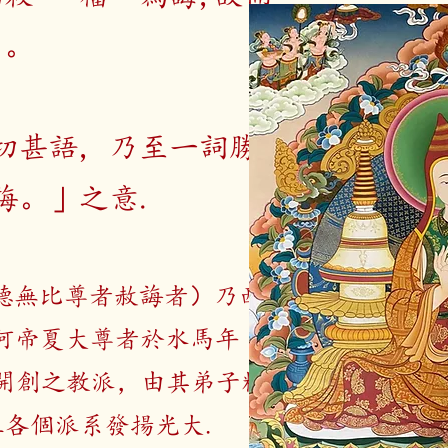
”。
切甚語, 乃至一詞勝
誨。」之意.
德無比尊者赦誨者）乃西
為阿帝夏大尊者於水馬年
時開創之教派，由其弟子粽
立各個派系發揚光大.