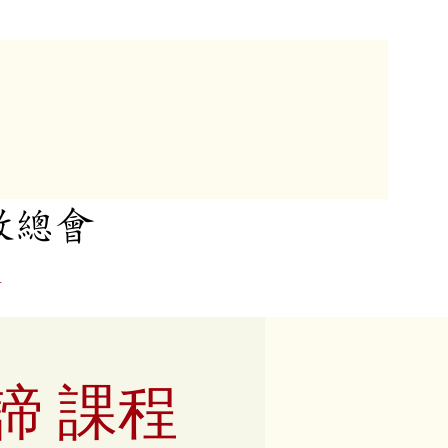
教總會
者
諦 課程