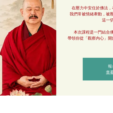
在壓力中安住於佛法，
我們常被情緒牽動，被
這一
本次課程是一門結合
帶領你從「觀察內心」開
報
查